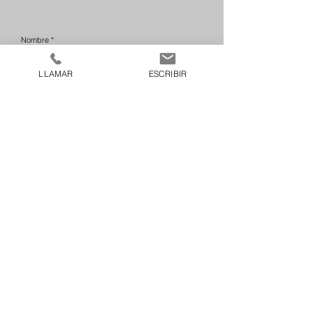
Nombre
LLAMAR
ESCRIBIR
Apellido
Email
Teléfono
Escribe un mensaje
Enviar